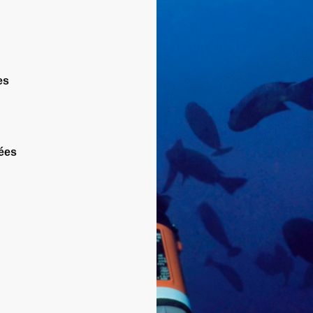
es
nées