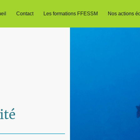
eil
Contact
Les formations FFESSM
Nos actions é
ité